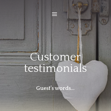
Customer
testimonials
Guest’s words…