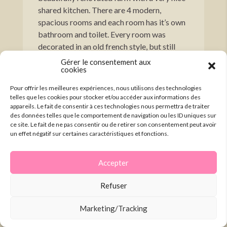
shared kitchen. There are 4 modern,
spacious rooms and each room has it’s own
bathroom and toilet. Every room was
decorated in an old french style, but still
very modern and cozy. The owner was kind
Gérer le consentement aux
cookies
enough to show us every room. The
swimming pool is in the making for the
Pour offrir les meilleures expériences, nous utilisons des technologies
summer! You can visit the small village
telles que les cookies pour stocker et/ou accéder aux informations des
Clamency by car (5-minute drive) and from
appareils. Le fait de consentir à ces technologies nous permettra de traiter
des données telles que le comportement de navigation ou les ID uniques sur
the house you have a nice view over the
ce site. Le fait de ne pas consentir ou de retirer son consentement peut avoir
village. If you want to stay in this area, this is
un effet négatif sur certaines caractéristiques et fonctions.
a very good option! The owner of the farm
is also very nice and very helpfull.
Accepter
Refuser
Marketing/Tracking
Nicolas