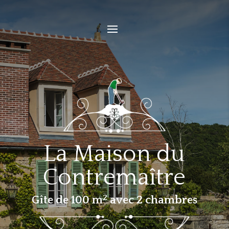
La Maison du
Contremaître
2
Gîte de 100 m
avec 2 chambres