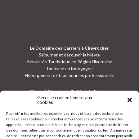
Le Domaine des Carriers à Chevroches
Séjourner et découvrir la Nièvre
Actualités Touristique en Région Nivernaise
Tourisme en Bourgogne
Hébergement d'étape pour les professionnels
Gîtes et Chambres d'Hôtes de Charme
Gérer le consentement aux
-
Chambres d'Hôtes, La Maison du Maître Carrier
cookies
-
Gîte, La Maison du Contremaître
-
Gîte, La Maison des Compagnons
Pour offrir les meilleures expériences, nous utilisons des technologies
-
Gîte, L’appart du Sculpteur
telles que les cookies pour stocker et/ou accéder aux informations des
appareils. Le fait de consentir à ces technologies nous permettra de traiter
des données telles que le comportement de navigation ou les ID uniques sur
ce site. Le fait de ne pas consentir ou de retirer son consentement peut avoir