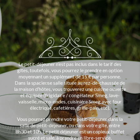
Le petit-déjeuner n’est pas inclus dans le tarif des
gîtes, toutefois, vous pourrez le prendre en option
moyennant un supplément de 15 € par personne.
Dans la spacieuse salle située au rez-de-chaussée de
la maison d’hôtes, vous trouverez une cuisine ouverte
et équipée (frigidaire / congélateur Smeg, lave-
vaisselle, micro-ondes, cuisinière Smeg avec four
électrique, cafetières, grille-pain, etc).
Vous pourrez prendre votre petit-déjeuner dans la
salle de petit-déjeuner, ou dans votre gîte, entre
8h30 et 10h. Le petit déjeuner est un copieux buffet
sucré et salé, à prendre en libre-service.