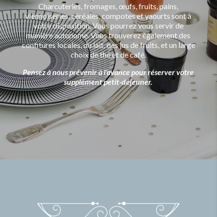
Charcuteries, fromages, œufs, fruits, pains,
viennoiseries, céréales, compotes et yaourts sont à
votre disposition. Vous pourrez vous servir de
manière autonome. Vous trouverez également des
confitures locales, du lait, des jus de fruits, et un large
choix de thé et de café.
Pensez à nous prévenir à l’avance pour réserver votre
supplément petit-déjeuner.