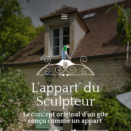
L’appart’ du
Sculpteur
Le concept original d’un gîte
conçu comme un appart’