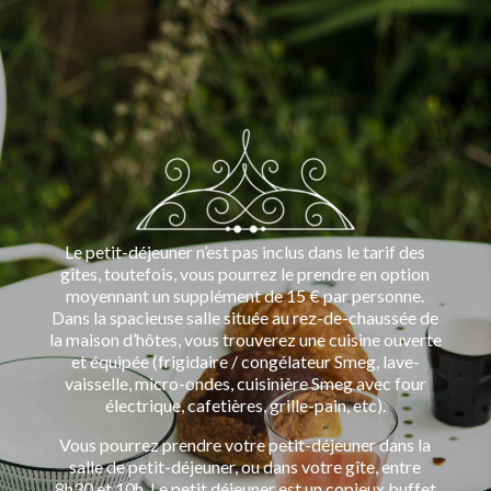
Le petit-déjeuner n’est pas inclus dans le tarif des
gîtes, toutefois, vous pourrez le prendre en option
moyennant un supplément de 15 € par personne.
Dans la spacieuse salle située au rez-de-chaussée de
la maison d’hôtes, vous trouverez une cuisine ouverte
et équipée (frigidaire / congélateur Smeg, lave-
vaisselle, micro-ondes, cuisinière Smeg avec four
électrique, cafetières, grille-pain, etc).
Vous pourrez prendre votre petit-déjeuner dans la
salle de petit-déjeuner, ou dans votre gîte, entre
8h30 et 10h. Le petit déjeuner est un copieux buffet