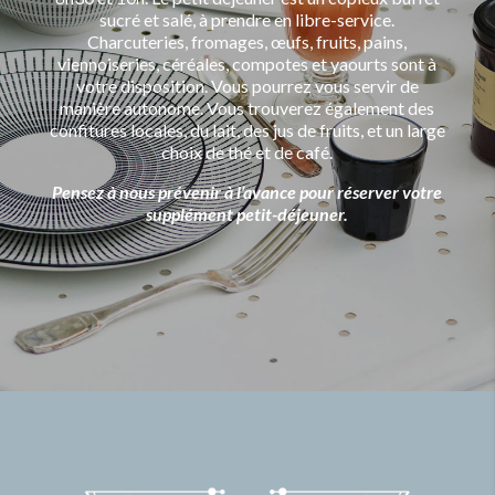
sucré et salé, à prendre en libre-service.
Charcuteries, fromages, œufs, fruits, pains,
viennoiseries, céréales, compotes et yaourts sont à
votre disposition. Vous pourrez vous servir de
manière autonome. Vous trouverez également des
confitures locales, du lait, des jus de fruits, et un large
choix de thé et de café.
Pensez à nous prévenir à l’avance pour réserver votre
supplément petit-déjeuner.